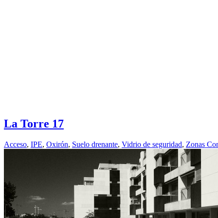
La Torre 17
Acceso
,
IPE
,
Oxirón
,
Suelo drenante
,
Vidrio de seguridad
,
Zonas Co