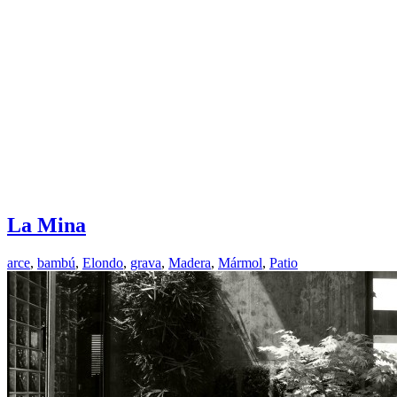
La Mina
arce
,
bambú
,
Elondo
,
grava
,
Madera
,
Mármol
,
Patio