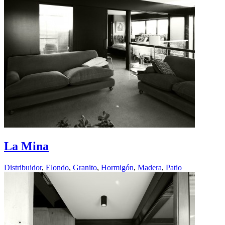
La Mina
Distribuidor
,
Elondo
,
Granito
,
Hormigón
,
Madera
,
Patio