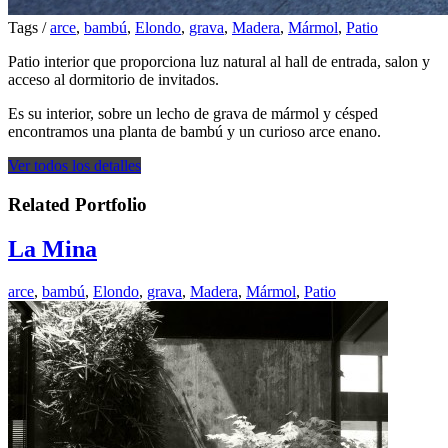
Tags /
arce
,
bambú
,
Elondo
,
grava
,
Madera
,
Mármol
,
Patio
Patio interior que proporciona luz natural al hall de entrada, salon y
acceso al dormitorio de invitados.
Es su interior, sobre un lecho de grava de mármol y césped
encontramos una planta de bambú y un curioso arce enano.
Ver todos los detalles
Related Portfolio
La Mina
arce
,
bambú
,
Elondo
,
grava
,
Madera
,
Mármol
,
Patio