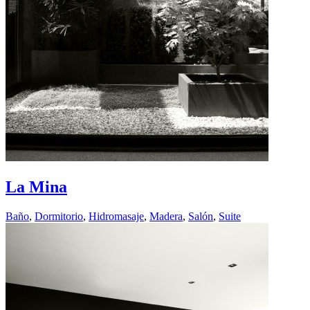
La Mina
Baño
,
Dormitorio
,
Hidromasaje
,
Madera
,
Salón
,
Suite