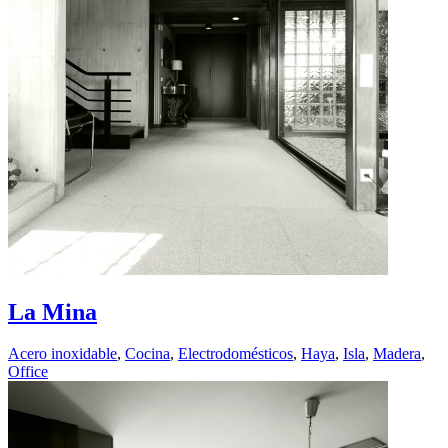
La Mina
Acero inoxidable
,
Cocina
,
Electrodomésticos
,
Haya
,
Isla
,
Madera
,
Office