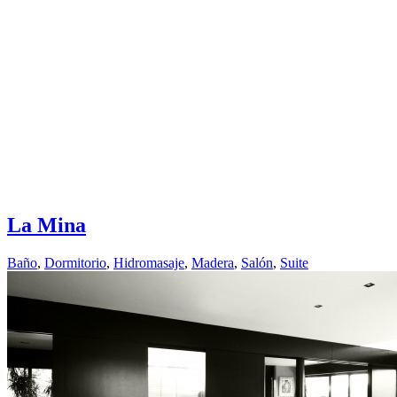
La Mina
Baño
,
Dormitorio
,
Hidromasaje
,
Madera
,
Salón
,
Suite