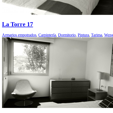
La Torre 17
Armarios empotrados
,
Carpinterí­a
,
Dormitorio
,
Pintura
,
Tarima
,
Wen