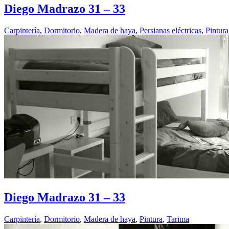
Diego Madrazo 31 – 33
Carpinterí­a
,
Dormitorio
,
Madera de haya
,
Persianas eléctricas
,
Pintura
Diego Madrazo 31 – 33
Carpinterí­a
,
Dormitorio
,
Madera de haya
,
Pintura
,
Tarima