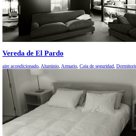
Vereda de El Pardo
aire acondicionado
,
Aluminio
,
Armario
,
Caja de seguridad
,
Dormitori